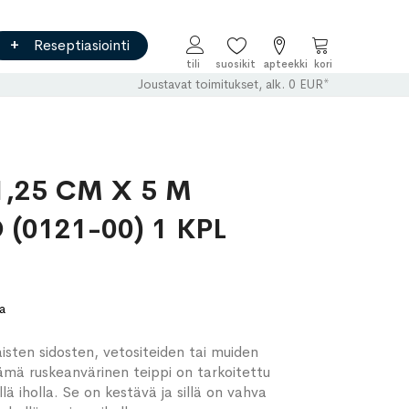
Reseptiasiointi
Ostoskori
Joustavat toimitukset, alk. 0 EUR*
1,25 CM X 5 M
(0121-00) 1 KPL
a
aisten sidosten, vetositeiden tai muiden
Tämä ruskeanvärinen teippi on tarkoitettu
lä iholla. Se on kestävä ja sillä on vahva