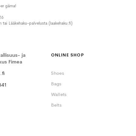
er gärna!
26
in tai Lääkehaku-palvelusta (laakehaku.fi)
llisuus- ja
ONLINE SHOP
kus Fimea
fi
Shoes
Bags
341
Wallets
Belts