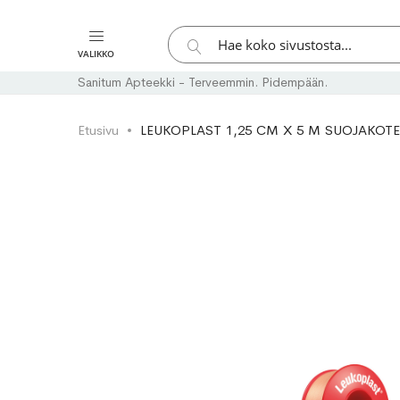
Hae
VALIKKO
Hae
Sanitum Apteekki - Terveemmin. Pidempään.
Etusivu
LEUKOPLAST 1,25 CM X 5 M SUOJAKOTEL
Skip
Skip
to
to
the
the
end
beginning
of
of
the
the
images
images
gallery
gallery