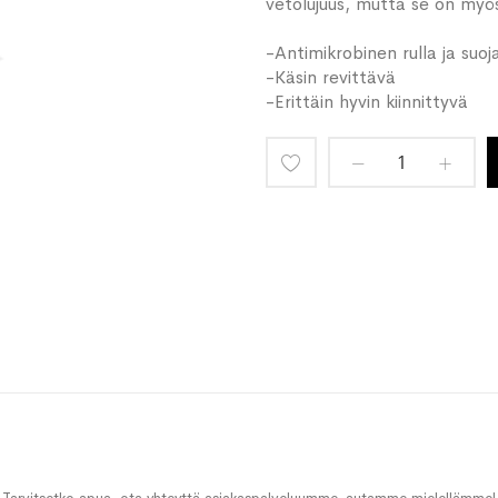
vetolujuus, mutta se on myös
-Antimikrobinen rulla ja suo
-Käsin revittävä
-Erittäin hyvin kiinnittyvä
Lisää
toivelistaan