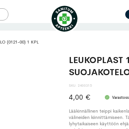
O (0121-00) 1 KPL
LEUKOPLAST 
SUOJAKOTELO 
SKU
2400315
4,00 €
Varastoss
Lääkinnällinen teippi kaikenl
välineiden kiinnittämiseen. 
lyhytaikaiseen käyttöön ehjäl