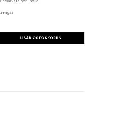
 hellävarainen iholle.
jarengas
LISÄÄ OSTOSKORIIN