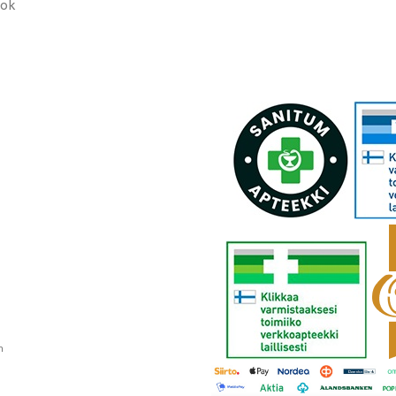
ook
n