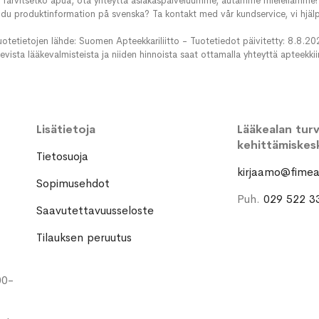
Tarvitsetko apua, ota yhteyttä asiakaspalveluumme, autamme mielellämme!
du produktinformation på svenska? Ta kontakt med vår kundservice, vi hjälp
uotetietojen lähde: Suomen Apteekkariliitto - Tuotetiedot päivitetty: 8.8.20
evista lääkevalmisteista ja niiden hinnoista saat ottamalla yhteyttä apteekki
Lisätietoja
Lääkealan turva
kehittämiskes
Tietosuoja
kirjaamo@fimea.
Sopimusehdot
Puh.
029 522 3
Saavutettavuusseloste
Tilauksen peruutus
00-