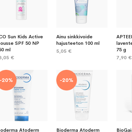
CO Sun Kids Active
Ainu sinkkivoide
APTEEK
ousse SPF 50 NP
hajusteeton 100 ml
lavent
50 ml
75 g
5,05 €
3,05 €
7,90 €
-20%
-20%
ioderma Atoderm
Bioderma Atoderm
BioGai