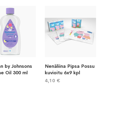
n by Johnsons
Nenäliina Pipsa Possu
e Oil 300 ml
kuvioitu 6x9 kpl
4,10 €
Sivu
Seuraava
reading page