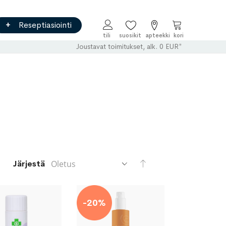
Reseptiasiointi
Ostoskori
Joustavat toimitukset, alk. 0 EUR*
Aseta
Järjestä
laskevaan
järjestykseen
-20%