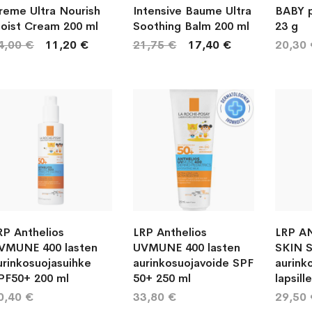
reme Ultra Nourish
Intensive Baume Ultra
BABY p
oist Cream 200 ml
Soothing Balm 200 ml
23 g
4,00 €
11,20 €
21,75 €
17,40 €
20,30
RP Anthelios
LRP Anthelios
LRP A
VMUNE 400 lasten
UVMUNE 400 lasten
SKIN 
urinkosuojasuihke
aurinkosuojavoide SPF
aurink
PF50+ 200 ml
50+ 250 ml
lapsill
0,40 €
33,80 €
29,50