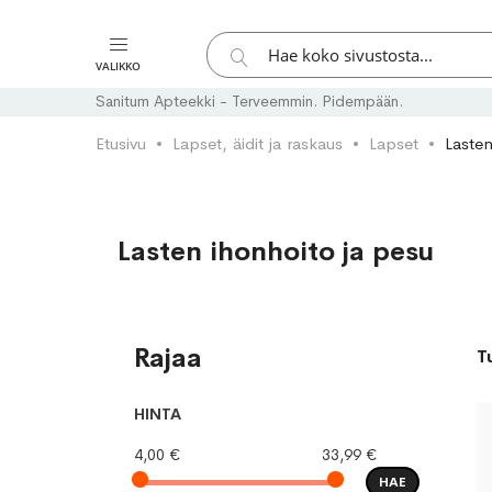
Hae
VALIKKO
Hae
Sanitum Apteekki - Terveemmin. Pidempään.
Etusivu
Lapset, äidit ja raskaus
Lapset
Lasten
Lasten ihonhoito ja pesu
Rajaa
T
HINTA
4,00 €
33,99 €
HAE