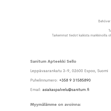
Behöver 
T
Tarkemmat tiedot kaikista markkinoilla ol
Sanitum Apteekki Sello
Leppävaarankatu 3-9, 02600 Espoo, Suomi
Puhelinnumero:
+358 9 31585890
Email:
asiakaspalvelu@sanitum.fi
Myymälämme on avoinna: