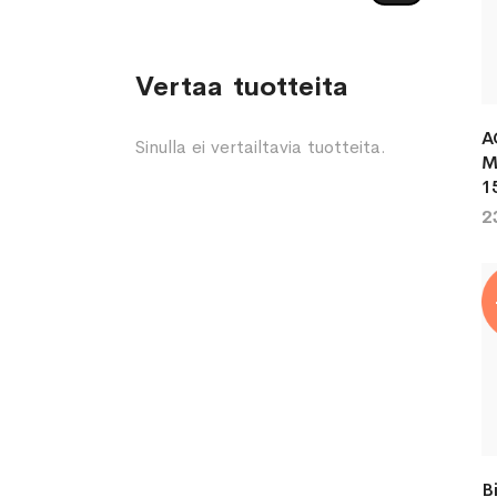
Vertaa tuotteita
A
Sinulla ei vertailtavia tuotteita.
M
1
2
B