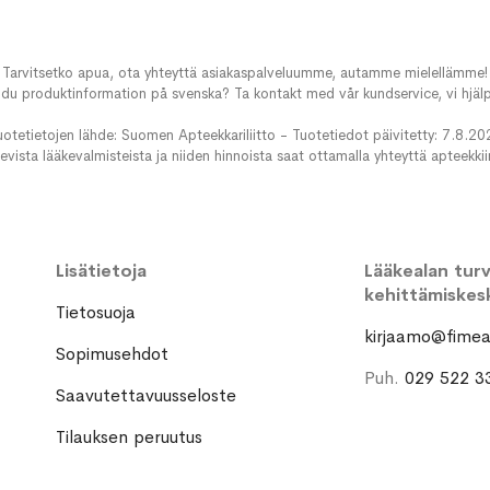
Tarvitsetko apua, ota yhteyttä asiakaspalveluumme, autamme mielellämme!
du produktinformation på svenska? Ta kontakt med vår kundservice, vi hjälp
uotetietojen lähde: Suomen Apteekkariliitto - Tuotetiedot päivitetty: 7.8.20
evista lääkevalmisteista ja niiden hinnoista saat ottamalla yhteyttä apteekki
Lisätietoja
Lääkealan turva
kehittämiskes
Tietosuoja
kirjaamo@fimea.
Sopimusehdot
Puh.
029 522 3
Saavutettavuusseloste
Tilauksen peruutus