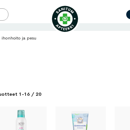
 ihonhoito ja pesu
uotteet
1
-
16
/
20