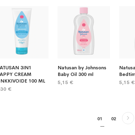
ATUSAN 3IN1
Natusan by Johnsons
Natusa
APPY CREAM
Baby Oil 300 ml
Bedtim
INKKIVOIDE 100 ML
5,15 €
5,15 €
,30 €
Sivu
You're currently 
Sivu
01
02