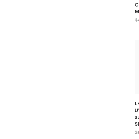
C
M
1
L
U
a
S
3