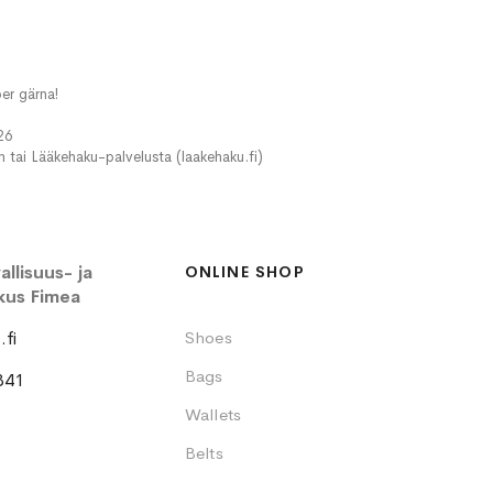
er gärna!
26
in tai Lääkehaku-palvelusta (laakehaku.fi)
llisuus- ja
ONLINE SHOP
kus Fimea
fi
Shoes
Bags
341
Wallets
Belts