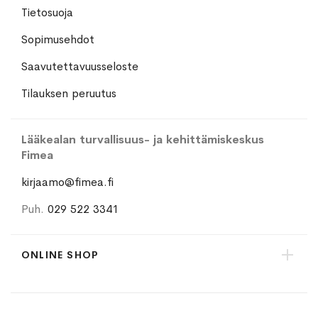
Tietosuoja
Sopimusehdot
Saavutettavuusseloste
Tilauksen peruutus
Lääkealan turvallisuus- ja kehittämiskeskus
Fimea
kirjaamo@fimea.fi
Puh.
029 522 3341
ONLINE SHOP