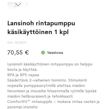
Lansinoh rintapumppu
käsikäyttöinen 1 kpl
SKU
9278277
70,55 €
Varastossa
Lansinoh käsikäyttöinen rintapumppu on helppo
koota ja käyttää.
BPA ja BPS vapaa
Säädettävä 2-vaiheinen toiminto: Stimulointi
nopealla pumppausrytmillä aloittaa maidon
herumisen ja imuvaihe hitaammalla rytmillä lypsää
maidon hellävaraisesti ja tehokkaasti.
ComfortFit™ rintasuppilo – mukava rintaa vasten ja
parempi imuteho