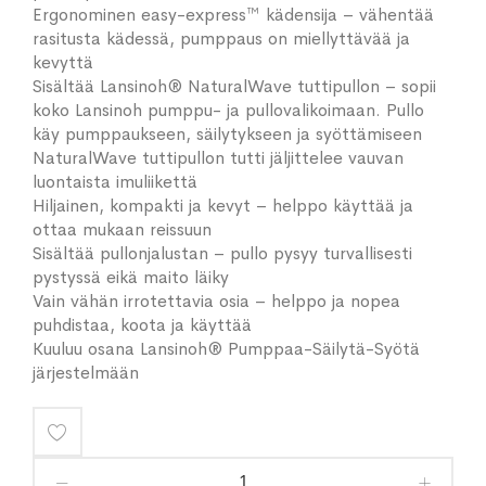
Ergonominen easy-express™ kädensija – vähentää
rasitusta kädessä, pumppaus on miellyttävää ja
kevyttä
Sisältää Lansinoh® NaturalWave tuttipullon – sopii
koko Lansinoh pumppu- ja pullovalikoimaan. Pullo
käy pumppaukseen, säilytykseen ja syöttämiseen
NaturalWave tuttipullon tutti jäljittelee vauvan
luontaista imuliikettä
Hiljainen, kompakti ja kevyt – helppo käyttää ja
ottaa mukaan reissuun
Sisältää pullonjalustan – pullo pysyy turvallisesti
pystyssä eikä maito läiky
Vain vähän irrotettavia osia – helppo ja nopea
puhdistaa, koota ja käyttää
Kuuluu osana Lansinoh® Pumppaa-Säilytä-Syötä
järjestelmään
Lisää
toivelistaan