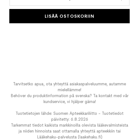
LISÄÄ OSTOSKORIIN
Tarvitsetko apua, ota yhteyttä asiakaspalveluumme, autamme
mielellämme!
Behöver du produktinformation på svenska? Ta kontakt med vår
kundservice, vi hjälper gärna!
Tuotetietojen lähde: Suomen Apteekkariliitto - Tuotetiedot
päivitetty: 6.8.2026
Tarkemmat tiedot kaikista markkinoilla olevista lääkevalmisteista
ja niiden hinnoista saat ottamalla yhteyttä apteekkiin tai
Lääkehaku-palvelusta (laakehaku.fi)