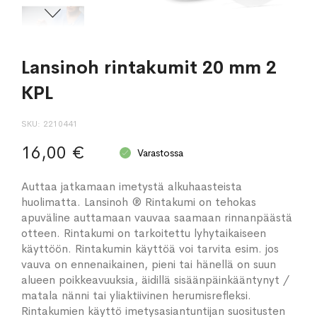
Lansinoh rintakumit 20 mm 2
KPL
SKU
2210441
16,00 €
Varastossa
Auttaa jatkamaan imetystä alkuhaasteista
huolimatta. Lansinoh ® Rintakumi on tehokas
apuväline auttamaan vauvaa saamaan rinnanpäästä
otteen. Rintakumi on tarkoitettu lyhytaikaiseen
käyttöön. Rintakumin käyttöä voi tarvita esim. jos
vauva on ennenaikainen, pieni tai hänellä on suun
alueen poikkeavuuksia, äidillä sisäänpäinkääntynyt /
matala nänni tai yliaktiivinen herumisrefleksi.
Rintakumien käyttö imetysasiantuntijan suositusten