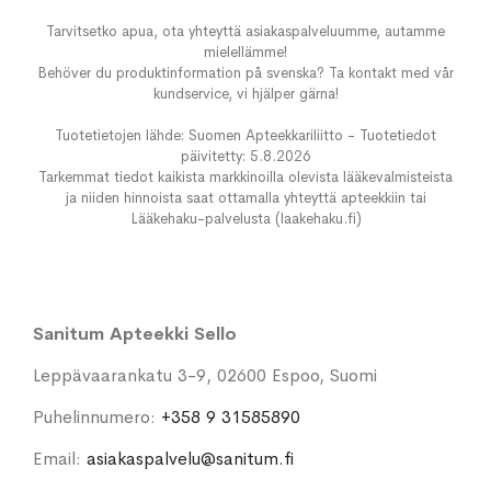
Tarvitsetko apua, ota yhteyttä asiakaspalveluumme, autamme
mielellämme!
Behöver du produktinformation på svenska? Ta kontakt med vår
kundservice, vi hjälper gärna!
Tuotetietojen lähde: Suomen Apteekkariliitto - Tuotetiedot
päivitetty: 5.8.2026
Tarkemmat tiedot kaikista markkinoilla olevista lääkevalmisteista
ja niiden hinnoista saat ottamalla yhteyttä apteekkiin tai
Lääkehaku-palvelusta (laakehaku.fi)
Sanitum Apteekki Sello
Leppävaarankatu 3-9, 02600 Espoo, Suomi
Puhelinnumero:
+358 9 31585890
Email:
asiakaspalvelu@sanitum.fi