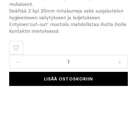
mukaisesti.
Sisältää 2 kpl 20mm rintakumeja sekä suojakotelon
hygieeniseen säilytykseen ja kuljetukseen
Erityinen’cut-out’ muotoilu mahdollistaa iholta iholle
kontaktin imetyksessä
Lisää
toivelistaan
LISÄÄ OSTOSKORIIN