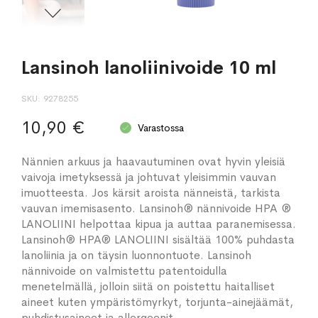
Lansinoh lanoliinivoide 10 ml
SKU
9278255
10,90 €
Varastossa
Nännien arkuus ja haavautuminen ovat hyvin yleisiä
vaivoja imetyksessä ja johtuvat yleisimmin vauvan
imuotteesta. Jos kärsit aroista nänneistä, tarkista
vauvan imemisasento. Lansinoh® nännivoide HPA ®
LANOLIINI helpottaa kipua ja auttaa paranemisessa.
Lansinoh® HPA® LANOLIINI sisältää 100% puhdasta
lanoliinia ja on täysin luonnontuote. Lansinoh
nännivoide on valmistettu patentoidulla
menetelmällä, jolloin siitä on poistettu haitalliset
aineet kuten ympäristömyrkyt, torjunta-ainejäämät,
puhdistusaineet ja allergeenit.