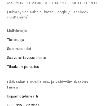
Ma-Pe 08.00-20.00, La 10.00-19.00, Su 11.00-18.00
(Juhlapyhien aukiolo; katso Google / Facebook
sivuiltamme)
Lisätietoja
Tietosuoja
Sopimusehdot
Saavutettavuusseloste
Tilauksen peruutus
Lääkealan turvallisuus- ja kehittämiskeskus
Fimea
kirjaamo@fimea.fi
Puh.
029 522 3341