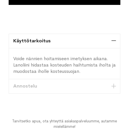
Käyttötarkoitus
Voide nännien hoitamiseen imetyksen aikana.
Lanoliini hidastaa kosteuden haihtumista iholta ja
muodostaa iholle kosteussuojan.
Annostelu
Tarvitsetko apua, ota yhteyttä asiakaspalveluumme, autamme
mielellämme!