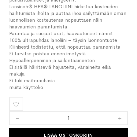
Lansinoh® HPA® LANOLIINI hidastaa kosteuden
haihtumista iholta ja auttaa ihoa säilyttämään oman
luonnollisen kosteutensa nopeuttaen näin
haavaumien parantumista.
Parantaa ja suojaat arat, haavautuneet nännit
100% ultrapuhdas lanoliini – täysin luonnontuote
Kliinisesti todistettu, että nopeuttaa paranemista
Ei tarvitse poistaa ennen imetystä
Hypoallergeeninen ja säilöntäaineeton
Ei sisällä häiritseviä hajusteita, väriaineita eikä
makuja
Ei tuki maitorauhasia
muita käyttöko
Lisää
toivelistaan
LISÄÄ OSTOSKORIIN