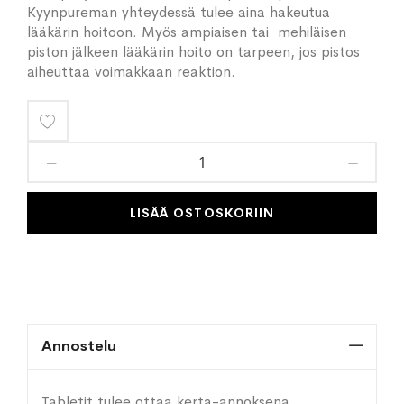
Kyynpureman yhteydessä tulee aina hakeutua
lääkärin hoitoon. Myös ampiaisen tai mehiläisen
piston jälkeen lääkärin hoito on tarpeen, jos pistos
aiheuttaa voimakkaan reaktion.
Lisää
toivelistaan
LISÄÄ OSTOSKORIIN
Annostelu
Tabletit tulee ottaa kerta-annoksena