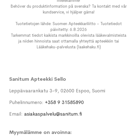
mielellämme!
Behöver du produktinformation på svenska? Ta kontakt med vår
kundservice, vi hjälper gärna!
Tuotetietojen lähde: Suomen Apteekkariliitto - Tuotetiedot
päivitetty: 6.8.2026
Tarkemmat tiedot kaikista markkinoilla olevista lääkevalmisteista
ja niiden hinnoista saat ottamalla yhteyttä apteekkiin tai
Lääkehaku-palvelusta (laakehaku.fi)
Sanitum Apteekki Sello
Leppävaarankatu 3-9, 02600 Espoo, Suomi
Puhelinnumero:
+358 9 31585890
Email:
asiakaspalvelu@sanitum.fi
Myymälämme on avoinna: