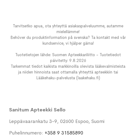
Tarvitsetko apua, ota yhteyttä asiakaspalveluumme, autamme
mielellämme!
Behöver du produktinformation på svenska? Ta kontakt med vår
kundservice, vi hjälper gärna!
Tuotetietojen lähde: Suomen Apteekkariliitto - Tuotetiedot
päivitetty: 9.8.2026
Tarkemmat tiedot kaikista markkinoilla olevista lääkevalmisteista
ja niiden hinnoista saat ottamalla yhteyttä apteekkiin tai
Lääkehaku-palvelusta (laakehaku.fi)
Sanitum Apteekki Sello
Leppävaarankatu 3-9, 02600 Espoo, Suomi
Puhelinnumero:
+358 9 31585890