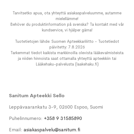
Tarvitsetko apua, ota yhteyttä asiakaspalveluumme, autamme
mielellämme!
Behöver du produktinformation på svenska? Ta kontakt med vår
kundservice, vi hjälper gärna!
Tuotetietojen lähde: Suomen Apteekkariliitto - Tuotetiedot
päivitetty: 7.8.2026
Tarkemmat tiedot kaikista markkinoilla olevista lääkevalmisteista
ja niiden hinnoista saat ottamalla yhteyttä apteekkiin tai
Lääkehaku-palvelusta (laakehaku.fi)
Sanitum Apteekki Sello
Leppävaarankatu 3-9, 02600 Espoo, Suomi
Puhelinnumero:
+358 9 31585890
Email:
asiakaspalvelu@sanitum.fi