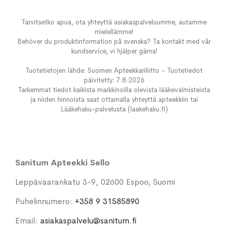
Tarvitsetko apua, ota yhteyttä asiakaspalveluumme, autamme
mielellämme!
Behöver du produktinformation på svenska? Ta kontakt med vår
kundservice, vi hjälper gärna!
Tuotetietojen lähde: Suomen Apteekkariliitto - Tuotetiedot
päivitetty: 7.8.2026
Tarkemmat tiedot kaikista markkinoilla olevista lääkevalmisteista
ja niiden hinnoista saat ottamalla yhteyttä apteekkiin tai
Lääkehaku-palvelusta (laakehaku.fi)
Sanitum Apteekki Sello
Leppävaarankatu 3-9, 02600 Espoo, Suomi
Puhelinnumero:
+358 9 31585890
Email:
asiakaspalvelu@sanitum.fi