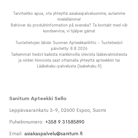
Tarvitsetko apua, ota yhteyttä asiakaspalveluumme, autamme
mielellämme!
Behöver du produktinformation på svenska? Ta kontakt med vår
kundservice, vi hjälper gärna!
Tuotetietojen lähde: Suomen Apteekkariliitto - Tuotetiedot
päivitetty: 8.8.2026
Tarkemmat tiedot kaikista markkinoilla olevista lääkevalmisteista
ja niiden hinnoista saat ottamalla yhteyttä apteekkiin tai
Lääkehaku-palvelusta (laakehaku.fi)
Sanitum Apteekki Sello
Leppävaarankatu 3-9, 02600 Espoo, Suomi
Puhelinnumero:
+358 9 31585890
Email:
asiakaspalvelu@sanitum.fi