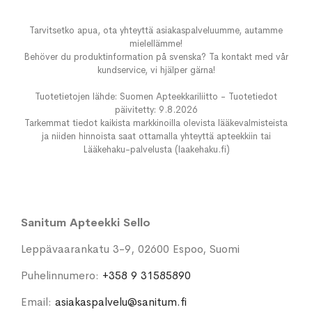
Tarvitsetko apua, ota yhteyttä asiakaspalveluumme, autamme
mielellämme!
Behöver du produktinformation på svenska? Ta kontakt med vår
kundservice, vi hjälper gärna!
Tuotetietojen lähde: Suomen Apteekkariliitto - Tuotetiedot
päivitetty: 9.8.2026
Tarkemmat tiedot kaikista markkinoilla olevista lääkevalmisteista
ja niiden hinnoista saat ottamalla yhteyttä apteekkiin tai
Lääkehaku-palvelusta (laakehaku.fi)
Sanitum Apteekki Sello
Leppävaarankatu 3-9, 02600 Espoo, Suomi
Puhelinnumero:
+358 9 31585890
Email:
asiakaspalvelu@sanitum.fi