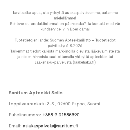
Tarvitsetko apua, ota yhteyttä asiakaspalveluumme, autamme
mielellämme!
Behöver du produktinformation på svenska? Ta kontakt med vår
kundservice, vi hjälper gärna!
Tuotetietojen lähde: Suomen Apteekkariliitto - Tuotetiedot
päivitetty: 6.8.2026
Tarkemmat tiedot kaikista markkinoilla olevista lääkevalmisteista
ja niiden hinnoista saat ottamalla yhteyttä apteekkiin tai
Lääkehaku-palvelusta (laakehaku.fi)
Sanitum Apteekki Sello
Leppävaarankatu 3-9, 02600 Espoo, Suomi
Puhelinnumero:
+358 9 31585890
Email:
asiakaspalvelu@sanitum.fi