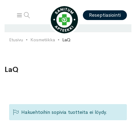
Hae
Reseptiasiointi
Etusivu
Kosmetiikka
LaQ
LaQ
Hakuehtoihin sopivia tuotteita ei löydy.