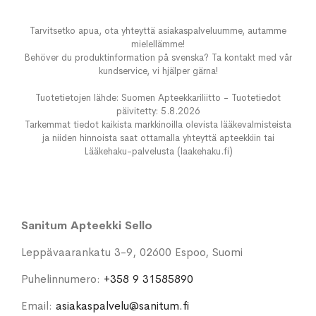
Tarvitsetko apua, ota yhteyttä asiakaspalveluumme, autamme
mielellämme!
Behöver du produktinformation på svenska? Ta kontakt med vår
kundservice, vi hjälper gärna!
Tuotetietojen lähde: Suomen Apteekkariliitto - Tuotetiedot
päivitetty: 5.8.2026
Tarkemmat tiedot kaikista markkinoilla olevista lääkevalmisteista
ja niiden hinnoista saat ottamalla yhteyttä apteekkiin tai
Lääkehaku-palvelusta (laakehaku.fi)
Sanitum Apteekki Sello
Leppävaarankatu 3-9, 02600 Espoo, Suomi
Puhelinnumero:
+358 9 31585890
Email:
asiakaspalvelu@sanitum.fi