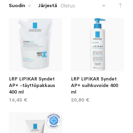
Aset
Suodin
Järjestä
lask
järj
LRP LIPIKAR Syndet
LRP LIPIKAR Syndet
AP+ -täyttöpakkaus
AP+ suihkuvoide 400
400 ml
ml
16,45 €
20,80 €