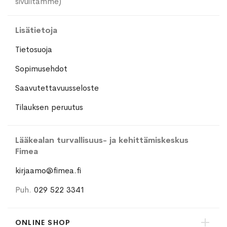
sivuiltamme)
Lisätietoja
Tietosuoja
Sopimusehdot
Saavutettavuusseloste
Tilauksen peruutus
Lääkealan turvallisuus- ja kehittämiskeskus
Fimea
kirjaamo@fimea.fi
Puh.
029 522 3341
ONLINE SHOP