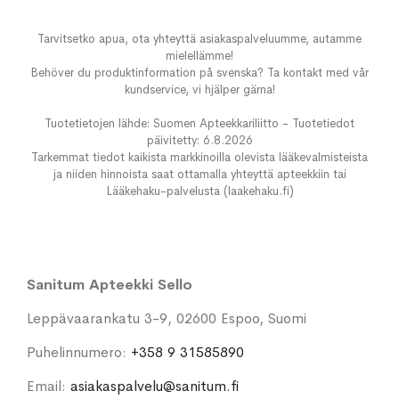
Tarvitsetko apua, ota yhteyttä asiakaspalveluumme, autamme
mielellämme!
Behöver du produktinformation på svenska? Ta kontakt med vår
kundservice, vi hjälper gärna!
Tuotetietojen lähde: Suomen Apteekkariliitto - Tuotetiedot
päivitetty: 6.8.2026
Tarkemmat tiedot kaikista markkinoilla olevista lääkevalmisteista
ja niiden hinnoista saat ottamalla yhteyttä apteekkiin tai
Lääkehaku-palvelusta (laakehaku.fi)
Sanitum Apteekki Sello
Leppävaarankatu 3-9, 02600 Espoo, Suomi
Puhelinnumero:
+358 9 31585890
Email:
asiakaspalvelu@sanitum.fi