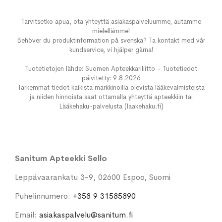
Tarvitsetko apua, ota yhteyttä asiakaspalveluumme, autamme
mielellämme!
Behöver du produktinformation på svenska? Ta kontakt med vår
kundservice, vi hjälper gärna!
Tuotetietojen lähde: Suomen Apteekkariliitto - Tuotetiedot
päivitetty: 9.8.2026
Tarkemmat tiedot kaikista markkinoilla olevista lääkevalmisteista
ja niiden hinnoista saat ottamalla yhteyttä apteekkiin tai
Lääkehaku-palvelusta (laakehaku.fi)
Sanitum Apteekki Sello
Leppävaarankatu 3-9, 02600 Espoo, Suomi
Puhelinnumero:
+358 9 31585890
Email:
asiakaspalvelu@sanitum.fi