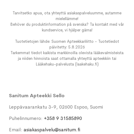
Tarvitsetko apua, ota yhteyttä asiakaspalveluumme, autamme
mielellämme!
Behöver du produktinformation på svenska? Ta kontakt med vår
kundservice, vi hjälper gärna!
Tuotetietojen lähde: Suomen Apteekkariliitto - Tuotetiedot
päivitetty: 5.8.2026
Tarkemmat tiedot kaikista markkinoilla olevista lääkevalmisteista
ja niiden hinnoista saat ottamalla yhteyttä apteekkiin tai
Lääkehaku-palvelusta (laakehaku.fi)
Sanitum Apteekki Sello
Leppävaarankatu 3-9, 02600 Espoo, Suomi
Puhelinnumero:
+358 9 31585890
Email:
asiakaspalvelu@sanitum.fi