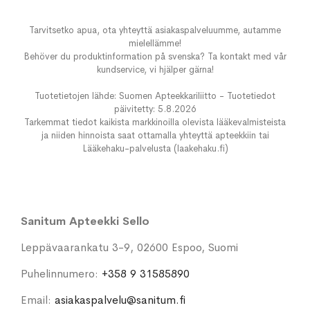
Tarvitsetko apua, ota yhteyttä asiakaspalveluumme, autamme
mielellämme!
Behöver du produktinformation på svenska? Ta kontakt med vår
kundservice, vi hjälper gärna!
Tuotetietojen lähde: Suomen Apteekkariliitto - Tuotetiedot
päivitetty: 5.8.2026
Tarkemmat tiedot kaikista markkinoilla olevista lääkevalmisteista
ja niiden hinnoista saat ottamalla yhteyttä apteekkiin tai
Lääkehaku-palvelusta (laakehaku.fi)
Sanitum Apteekki Sello
Leppävaarankatu 3-9, 02600 Espoo, Suomi
Puhelinnumero:
+358 9 31585890
Email:
asiakaspalvelu@sanitum.fi