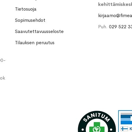
kehittämiskes
Tietosuoja
kirjaamo@fimea.
Sopimusehdot
Puh.
029 522 3
Saavutettavuusseloste
Tilauksen peruutus
00-
ook