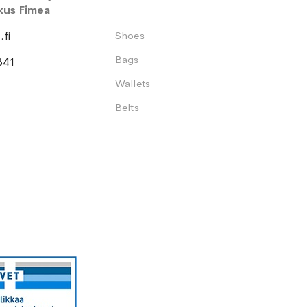
kus Fimea
fi
Shoes
Bags
341
Wallets
Belts