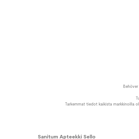
Behöver 
T
Tarkemmat tiedot kaikista markkinoilla ol
Sanitum Apteekki Sello