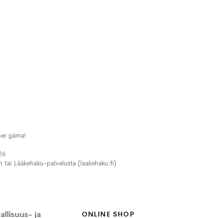
er gärna!
26
in tai Lääkehaku-palvelusta (laakehaku.fi)
llisuus- ja
ONLINE SHOP