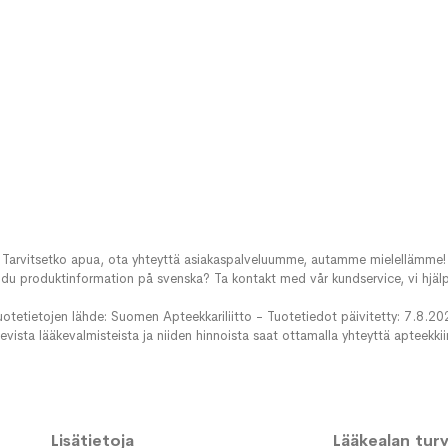
Tarvitsetko apua, ota yhteyttä asiakaspalveluumme, autamme mielellämme!
du produktinformation på svenska? Ta kontakt med vår kundservice, vi hjälp
uotetietojen lähde: Suomen Apteekkariliitto - Tuotetiedot päivitetty: 7.8.20
evista lääkevalmisteista ja niiden hinnoista saat ottamalla yhteyttä apteekki
Lisätietoja
Lääkealan turva