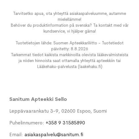
Tarvitsetko apua, ota yhteyttä asiakaspalveluumme, autamme
mielellämme!
Behöver du produktinformation på svenska? Ta kontakt med vår
kundservice, vi hjälper gärna!
Tuotetietojen lähde: Suomen Apteekkariliitto - Tuotetiedot
päivitetty: 8.8.2026
Tarkemmat tiedot kaikista markkinoilla olevista lääkevalmisteista
ja niiden hinnoista saat ottamalla yhteyttä apteekkiin tai
Lääkehaku-palvelusta (laakehaku.fi)
Sanitum Apteekki Sello
Leppävaarankatu 3-9, 02600 Espoo, Suomi
Puhelinnumero:
+358 9 31585890
Email:
asiakaspalvelu@sanitum.fi