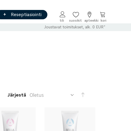
Reseptiasiointi
Ostoskori
Joustavat toimitukset, alk. 0 EUR*
Aseta
Järjestä
laskevaan
järjestykseen