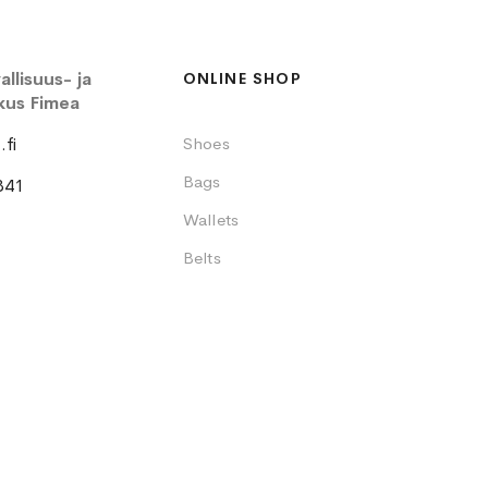
llisuus- ja
ONLINE SHOP
kus Fimea
fi
Shoes
Bags
341
Wallets
Belts