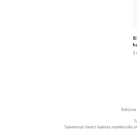
B
h
1
Behöver 
T
Tarkemmat tiedot kaikista markkinoilla ol