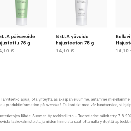
ELLA päivävoide
BELLA yövoide
Bellav
ajustettu 75 g
hajusteeton 75 g
Hajust
4,10 €
14,10 €
14,10
Tarvitsetko apua, ota yhteyttä asiakaspalveluumme, autamme mielellämme!
du produktinformation på svenska? Ta kontakt med vår kundservice, vi hjälp
uotetietojen lähde: Suomen Apteekkariliitto - Tuotetiedot päivitetty: 7.8.20
evista lääkevalmisteista ja niiden hinnoista saat ottamalla yhteyttä apteekki