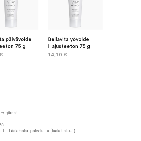
ita päivävoide
Bellavita yövoide
eeton 75 g
Hajusteeton 75 g
 €
14,10 €
er gärna!
26
in tai Lääkehaku-palvelusta (laakehaku.fi)