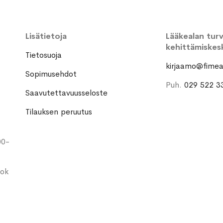
Lisätietoja
Lääkealan turva
kehittämiskes
Tietosuoja
kirjaamo@fimea.
Sopimusehdot
Puh.
029 522 3
Saavutettavuusseloste
Tilauksen peruutus
00-
ook