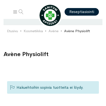
Hae
Reseptiasiointi
Etusivu
Kosmetiikka
Avène
Avène Physiolift
Avène Physiolift
Hakuehtoihin sopivia tuotteita ei löydy.