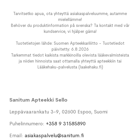
Tarvitsetko apua, ota yhteyttä asiakaspalveluumme, autamme
mielellämme!
Behöver du produktinformation på svenska? Ta kontakt med vår
kundservice, vi hjälper gärna!
Tuotetietojen lähde: Suomen Apteekkariliitto - Tuotetiedot
päivitetty: 6.8.2026
Tarkemmat tiedot kaikista markkinoilla olevista lääkevalmisteista
ja niiden hinnoista saat ottamalla yhteyttä apteekkiin tai
Lääkehaku-palvelusta (laakehaku.fi)
Sanitum Apteekki Sello
Leppävaarankatu 3-9, 02600 Espoo, Suomi
Puhelinnumero:
+358 9 31585890
Email:
asiakaspalvelu@sanitum.fi