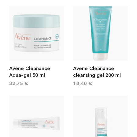
järj
Avene Cleanance
Avene Cleanance
Aqua-gel 50 ml
cleansing gel 200 ml
32,75 €
18,40 €