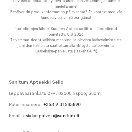
Tarvitsetko apua, ota yhteyttä asiakaspalveluumme, autamme
mielellämme!
Behöver du produktinformation på svenska? Ta kontakt med vår
kundservice, vi hjälper gärna!
Tuotetietojen lähde: Suomen Apteekkariliitto - Tuotetiedot
päivitetty: 8.8.2026
Tarkemmat tiedot kaikista markkinoilla olevista lääkevalmisteista
ja niiden hinnoista saat ottamalla yhteyttä apteekkiin tai
Lääkehaku-palvelusta (laakehaku.fi)
Sanitum Apteekki Sello
Leppävaarankatu 3-9, 02600 Espoo, Suomi
Puhelinnumero:
+358 9 31585890
Email:
asiakaspalvelu@sanitum.fi