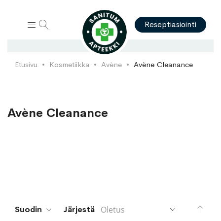
Hae
Reseptiasiointi
Etusivu
Kosmetiikka
Avène
Avène Cleanance
Avène Cleanance
Aset
Suodin
Järjestä
lask