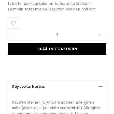
tabletin pakkauskoko on tarkoitettu lääkärin
aiemmin toteamien allergisten oireiden hoitoon.
Lisää
toivelistaan
LISÄÄ OSTOSKORIIN
Käyttötarkoitus
Kausiluonteinen ja ympärivuotinen allerginen
nuha (aivastelua ja nenän vuotamista) Allergiset
silmäoireet (silmien punoitusta, kutinaa ja