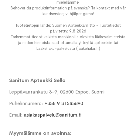
mielellämme!
Behöver du produktinformation på svenska? Ta kontakt med vår
kundservice, vi hjälper gärna!
Tuotetietojen lähde: Suomen Apteekkariliitto - Tuotetiedot
päivitetty: 9.8.2026
Tarkemmat tiedot kaikista markkinoilla olevista lääkevalmisteista
ja niiden hinnoista saat ottamalla yhteyttä apteekkiin tai
Lääkehaku-palvelusta (laakehaku.fi)
Sanitum Apteekki Sello
Leppävaarankatu 3-9, 02600 Espoo, Suomi
Puhelinnumero:
+358 9 31585890
Email:
asiakaspalvelu@sanitum.fi
Myymälämme on avoinna: