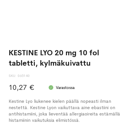
KESTINE LYO 20 mg 10 fol
tabletti, kylmäkuivattu
SKU
065140
10,27 €
Varastossa
Kestine Lyo liukenee kielen päällä nopeasti ilman
nestettä. Kestine Lyon vaikuttava aine ebastiini on
antihistamiini, joka lieventää allergiaoireita estämällä
histamiinin vaikutuksia elimistössä.