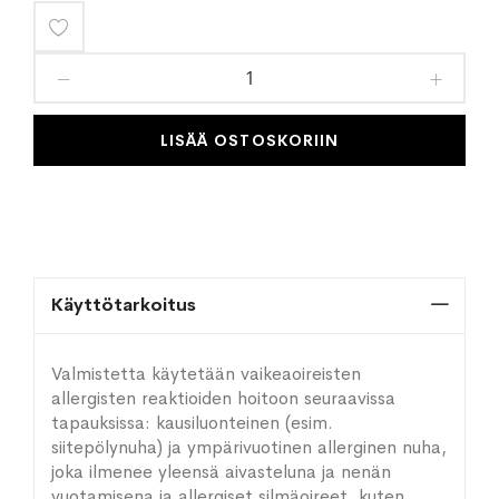
Lisää
toivelistaan
LISÄÄ OSTOSKORIIN
Käyttötarkoitus
Valmistetta käytetään vaikeaoireisten
allergisten reaktioiden hoitoon seuraavissa
tapauksissa: kausiluonteinen (esim.
siitepölynuha) ja ympärivuotinen allerginen nuha,
joka ilmenee yleensä aivasteluna ja nenän
vuotamisena ja allergiset silmäoireet, kuten