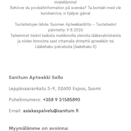
mielellämme!
Behöver du produktinformation på svenska? Ta kontakt med vår
kundservice, vi hjälper gärna!
Tuotetietojen lähde: Suomen Apteekkariliitto - Tuotetiedot
päivitetty: 9.8.2026
Tarkemmat tiedot kaikista markkinoilla olevista lääkevalmisteista
ja niiden hinnoista saat ottamalla yhteyttä apteekkiin tai
Lääkehaku-palvelusta (laakehaku.fi)
Sanitum Apteekki Sello
Leppävaarankatu 3-9, 02600 Espoo, Suomi
Puhelinnumero:
+358 9 31585890
Email:
asiakaspalvelu@sanitum.fi
Myymälämme on avoinna: