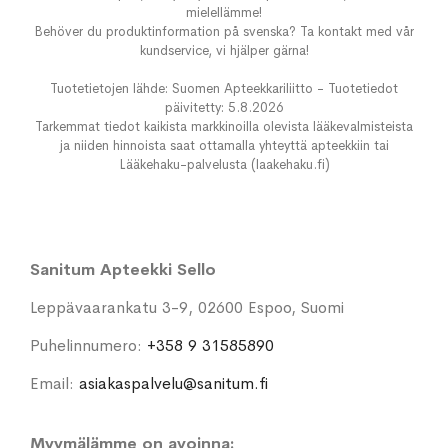
mielellämme!
Behöver du produktinformation på svenska? Ta kontakt med vår
kundservice, vi hjälper gärna!
Tuotetietojen lähde: Suomen Apteekkariliitto - Tuotetiedot
päivitetty: 5.8.2026
Tarkemmat tiedot kaikista markkinoilla olevista lääkevalmisteista
ja niiden hinnoista saat ottamalla yhteyttä apteekkiin tai
Lääkehaku-palvelusta (laakehaku.fi)
Sanitum Apteekki Sello
Leppävaarankatu 3-9, 02600 Espoo, Suomi
Puhelinnumero:
+358 9 31585890
Email:
asiakaspalvelu@sanitum.fi
Myymälämme on avoinna: