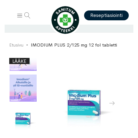
Hae
Reseptiasiointi
Etusivu
IMODIUM PLUS 2/125 mg 12 fol tabletti
Skip
Skip
LÄÄKE
to
to
the
the
end
beginning
of
of
the
the
images
images
gallery
gallery