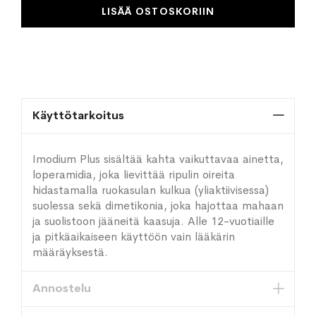
LISÄÄ OSTOSKORIIN
Käyttötarkoitus
Imodium Plus sisältää kahta vaikuttavaa ainetta,
loperamidia, joka lievittää ripulin oireita
hidastamalla ruokasulan kulkua (yliaktiivisessa)
suolessa sekä dimetikonia, joka hajottaa mahaan
ja suolistoon jääneitä kaasuja. Alle 12-vuotiaille
ja pitkäaikaiseen käyttöön vain lääkärin
määräyksestä.
Annostelu