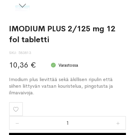
IMODIUM PLUS 2/125 mg 12
fol tabletti
SKU
583813
10,36 €
Varastossa
Imodium plus lievittää sekä äkillisen ripulin että
siihen liittyvän vatsan kouristelua, pingotusta ja
ilmavaivoja.
Lisää
toivelistaan