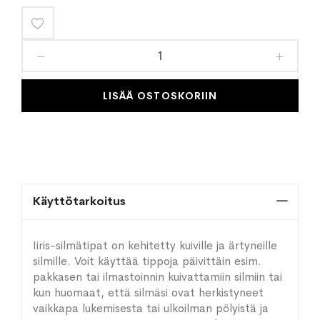
Lisää
toivelistaan
LISÄÄ OSTOSKORIIN
Käyttötarkoitus
Iiris-silmätipat on kehitetty kuiville ja ärtyneille
silmille. Voit käyttää tippoja päivittäin esim.
pakkasen tai ilmastoinnin kuivattamiin silmiin tai
kun huomaat, että silmäsi ovat herkistyneet
vaikkapa lukemisesta tai ulkoilman pölyistä ja