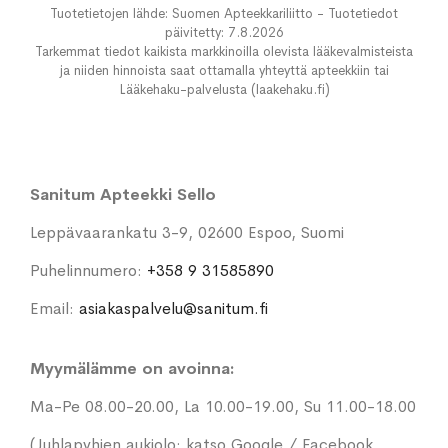
Tuotetietojen lähde: Suomen Apteekkariliitto - Tuotetiedot
päivitetty: 7.8.2026
Tarkemmat tiedot kaikista markkinoilla olevista lääkevalmisteista
ja niiden hinnoista saat ottamalla yhteyttä apteekkiin tai
Lääkehaku-palvelusta (laakehaku.fi)
Sanitum Apteekki Sello
Leppävaarankatu 3-9, 02600 Espoo, Suomi
Puhelinnumero:
+358 9 31585890
Email:
asiakaspalvelu@sanitum.fi
Myymälämme on avoinna:
Ma-Pe 08.00-20.00, La 10.00-19.00, Su 11.00-18.00
(Juhlapyhien aukiolo; katso Google / Facebook