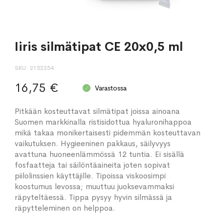
Iiris silmätipat CE 20x0,5 ml
SKU
2152254
16,75 €
Varastossa
Pitkään kosteuttavat silmätipat joissa ainoana
Suomen markkinalla ristisidottua hyaluronihappoa
mikä takaa monikertaisesti pidemmän kosteuttavan
vaikutuksen. Hygieeninen pakkaus, säilyvyys
avattuna huoneenlämmössä 12 tuntia. Ei sisällä
fosfaatteja tai säilöntäaineita joten sopivat
piilolinssien käyttäjille. Tipoissa viskoosimpi
koostumus levossa; muuttuu juoksevammaksi
räpyteltäessä. Tippa pysyy hyvin silmässä ja
räpytteleminen on helppoa.