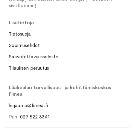
sivuiltamme)
Lisätietoja
Tietosuoja
Sopimusehdot
Saavutettavuusseloste
Tilauksen peruutus
Lääkealan turvallisuus- ja kehittämiskeskus
Fimea
kirjaamo@fimea.fi
Puh.
029 522 3341