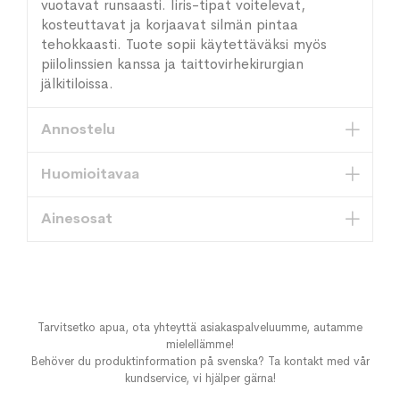
vuotavat runsaasti. Iiris-tipat voitelevat,
kosteuttavat ja korjaavat silmän pintaa
tehokkaasti. Tuote sopii käytettäväksi myös
piilolinssien kanssa ja taittovirhekirurgian
jälkitiloissa.
Annostelu
Huomioitavaa
Ainesosat
Tarvitsetko apua, ota yhteyttä asiakaspalveluumme, autamme
mielellämme!
Behöver du produktinformation på svenska? Ta kontakt med vår
kundservice, vi hjälper gärna!