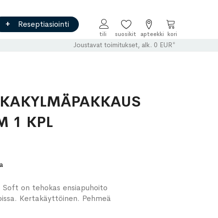
Reseptiasiointi
Ostoskori
Joustavat toimitukset, alk. 0 EUR*
PIKAKYLMÄPAKKAUS
M 1 KPL
a
 Soft on tehokas ensiapuhoito
oissa. Kertakäyttöinen. Pehmeä