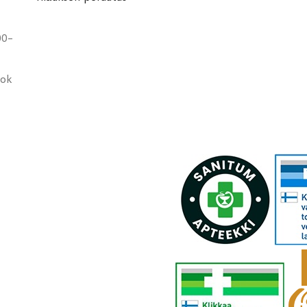
00-
ook