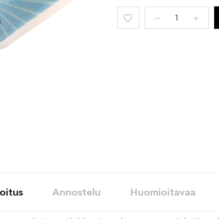
Lisää
toivelistaan
oitus
Annostelu
Huomioitavaa