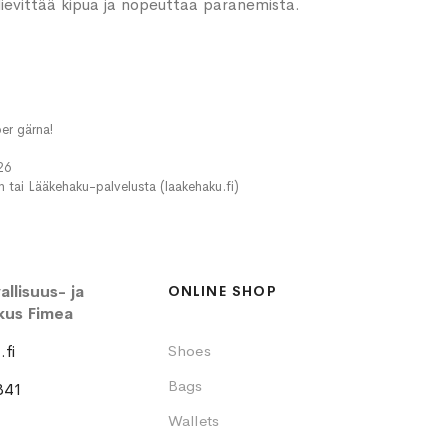
ievittää kipua ja nopeuttaa paranemista.
er gärna!
26
in tai Lääkehaku-palvelusta (laakehaku.fi)
llisuus- ja
ONLINE SHOP
kus Fimea
fi
Shoes
Bags
341
Wallets