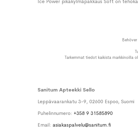
Ice Power pikakylmäpakkaus Soft on tehokas
Behöver 
T
Tarkemmat tiedot kaikista markkinoilla ol
Sanitum Apteekki Sello
Leppävaarankatu 3-9, 02600 Espoo, Suomi
Puhelinnumero:
+358 9 31585890
Email:
asiakaspalvelu@sanitum.fi