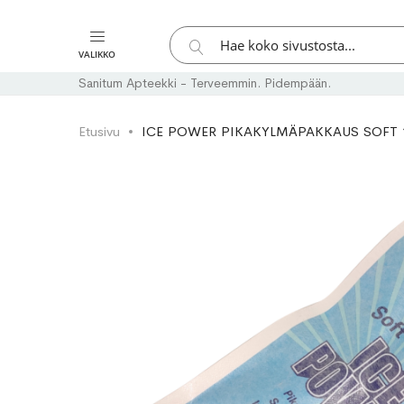
Hae
VALIKKO
Hae
Sanitum Apteekki - Terveemmin. Pidempään.
Etusivu
ICE POWER PIKAKYLMÄPAKKAUS SOFT 
Skip
Skip
to
to
the
the
end
beginning
of
of
the
the
images
images
gallery
gallery