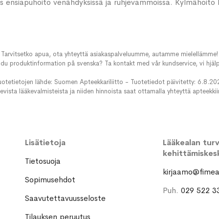
 ensiapuhoito venähdyksissä ja ruhjevammoissa. Kylmähoito l
Tarvitsetko apua, ota yhteyttä asiakaspalveluumme, autamme mielellämme!
du produktinformation på svenska? Ta kontakt med vår kundservice, vi hjälp
uotetietojen lähde: Suomen Apteekkariliitto - Tuotetiedot päivitetty: 6.8.20
evista lääkevalmisteista ja niiden hinnoista saat ottamalla yhteyttä apteekki
Lisätietoja
Lääkealan turva
kehittämiskes
Tietosuoja
kirjaamo@fimea.
Sopimusehdot
Puh.
029 522 3
Saavutettavuusseloste
Tilauksen peruutus