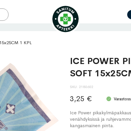
15x25CM 1 KPL
ICE POWER 
SOFT 15x25C
SKU
2180602
3,25 €
Varastoss
Ice Power pikakylmäpakkaus
venähdyksissä ja ruhjevamm
kangasmainen pinta.