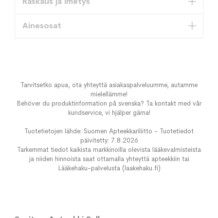
Raskaus ja imetys
Ainesosat
Tarvitsetko apua, ota yhteyttä asiakaspalveluumme, autamme
mielellämme!
Behöver du produktinformation på svenska? Ta kontakt med vår
kundservice, vi hjälper gärna!
Tuotetietojen lähde: Suomen Apteekkariliitto - Tuotetiedot
päivitetty: 7.8.2026
Tarkemmat tiedot kaikista markkinoilla olevista lääkevalmisteista
ja niiden hinnoista saat ottamalla yhteyttä apteekkiin tai
Lääkehaku-palvelusta (laakehaku.fi)