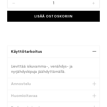
toivelistaan
LISÄÄ OSTOSKORIIN
Käyttötarkoitus
Lievittää iskuvamma-, venähdys- ja
nyrjähdyskipuja jäähdyttämällä.
Annostelu
Huomioitavaa