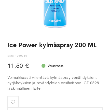
Ice Power kylmäspray 200 ML
SKU
1980010
11,50 €
Varastossa
Voimakkaasti viilentävä kylmäspray venähdyksien,
nyrjähdyksien ja revähdyksien ensihoitoon. CE 0598
lääkinnällinen laite.
Lisää