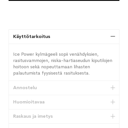
Käyttötarkoitus
Ice Power kylmägeeli sopii venähdyksien,
rasitusvammojen, niska-hartiaseudun kiputilojen
hoitoon sekä nopeuttamaan lihasten
palautumista fyysisestä rasituksesta.
Annostelu
Huomioitavaa
Raskaus ja imetys