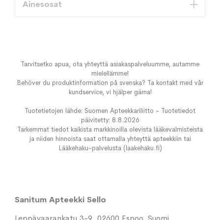
Ainesosat
Tarvitsetko apua, ota yhteyttä asiakaspalveluumme, autamme
mielellämme!
Behöver du produktinformation på svenska? Ta kontakt med vår
kundservice, vi hjälper gärna!
Tuotetietojen lähde: Suomen Apteekkariliitto - Tuotetiedot
päivitetty: 8.8.2026
Tarkemmat tiedot kaikista markkinoilla olevista lääkevalmisteista
ja niiden hinnoista saat ottamalla yhteyttä apteekkiin tai
Lääkehaku-palvelusta (laakehaku.fi)
Sanitum Apteekki Sello
Leppävaarankatu 3-9, 02600 Espoo, Suomi