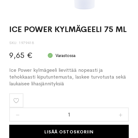
ICE POWER KYLMÄGEELI 75 ML
SKU
1979418
9,65 €
Varastossa
Ice Power kylmägeeli lievittää nopeasti ja
tehokkaasti kiputuntemusta, laskee turvotusta sekä
laukaisee lihasjännityksiä
Lisää
toivelistaan
LISÄÄ OSTOSKORIIN