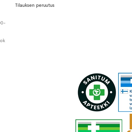
Tilauksen peruutus
00-
ook