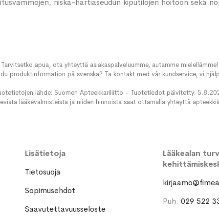
situsvammojen, niska-hartiaseudun kiputilojen hoitoon sekä 
Tarvitsetko apua, ota yhteyttä asiakaspalveluumme, autamme mielellämme!
du produktinformation på svenska? Ta kontakt med vår kundservice, vi hjälp
uotetietojen lähde: Suomen Apteekkariliitto - Tuotetiedot päivitetty: 5.8.20
evista lääkevalmisteista ja niiden hinnoista saat ottamalla yhteyttä apteekki
Lisätietoja
Lääkealan turva
kehittämiskes
Tietosuoja
kirjaamo@fimea.
Sopimusehdot
Puh.
029 522 3
Saavutettavuusseloste