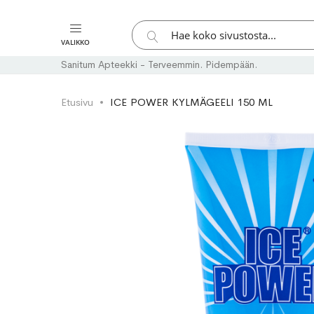
Hae
VALIKKO
Hae
Sanitum Apteekki - Terveemmin. Pidempään.
Etusivu
ICE POWER KYLMÄGEELI 150 ML
Skip
Skip
to
to
the
the
end
beginning
of
of
the
the
images
images
gallery
gallery