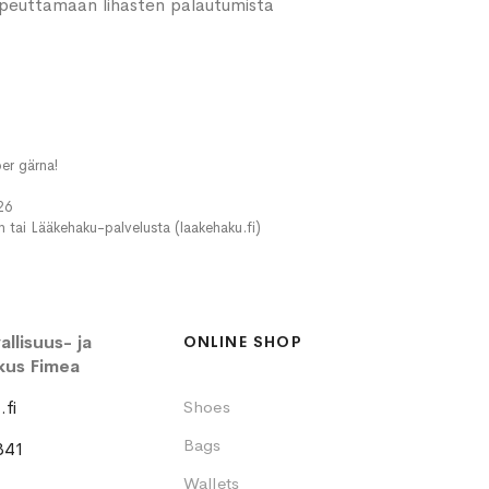
nopeuttamaan lihasten palautumista
er gärna!
26
in tai Lääkehaku-palvelusta (laakehaku.fi)
llisuus- ja
ONLINE SHOP
kus Fimea
fi
Shoes
Bags
341
Wallets