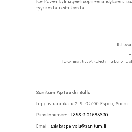
Ice Power kylmägeeli sopii venähdyksien, ra
fyysisestä rasituksesta.
Behöver 
T
Tarkemmat tiedot kaikista markkinoilla ol
Sanitum Apteekki Sello
Leppävaarankatu 3-9, 02600 Espoo, Suomi
Puhelinnumero:
+358 9 31585890
Email:
asiakaspalvelu@sanitum.fi