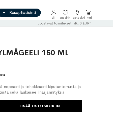
Reseptiasiointi
Ostoskori
Joustavat toimitukset, alk. 0 EUR*
YLMÄGEELI 150 ML
ossa
ää nopeasti ja tehokkaasti kiputuntemusta ja
tusta sekä laukaisee lihasjännityksiä
LISÄÄ OSTOSKORIIN