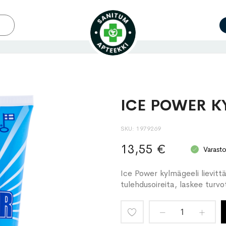
ICE POWER K
SKU
1979269
13,55 €
Varast
Ice Power kylmägeeli lievitt
tulehdusoireita, laskee turvo
Lisää