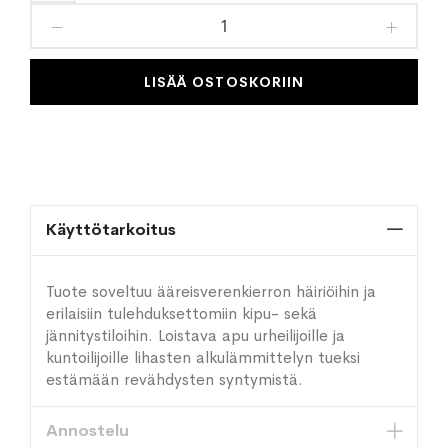
toivelistaan
LISÄÄ OSTOSKORIIN
Käyttötarkoitus
Tuote soveltuu ääreisverenkierron häiriöihin ja
erilaisiin tulehduksettomiin kipu- sekä
jännitystiloihin. Loistava apu urheilijoille ja
kuntoilijoille lihasten alkulämmittelyn tueksi
estämään revähdysten syntymistä.
Annostelu