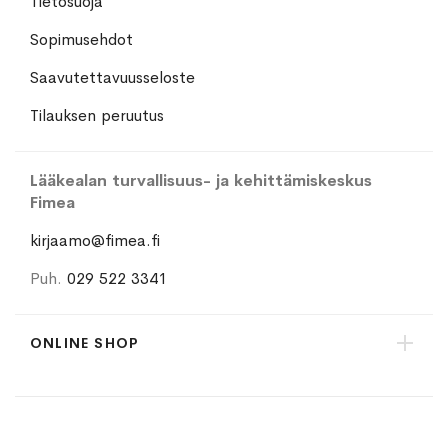
Tietosuoja
Sopimusehdot
Saavutettavuusseloste
Tilauksen peruutus
Lääkealan turvallisuus- ja kehittämiskeskus
Fimea
kirjaamo@fimea.fi
Puh.
029 522 3341
ONLINE SHOP