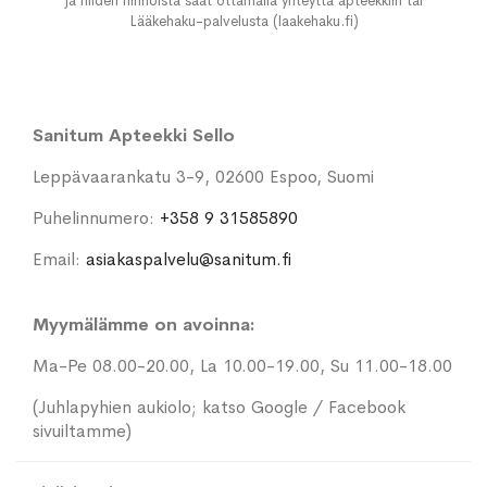
ja niiden hinnoista saat ottamalla yhteyttä apteekkiin tai
Lääkehaku-palvelusta (laakehaku.fi)
Sanitum Apteekki Sello
Leppävaarankatu 3-9, 02600 Espoo, Suomi
Puhelinnumero:
+358 9 31585890
Email:
asiakaspalvelu@sanitum.fi
Myymälämme on avoinna:
Ma-Pe 08.00-20.00, La 10.00-19.00, Su 11.00-18.00
(Juhlapyhien aukiolo; katso Google / Facebook
sivuiltamme)