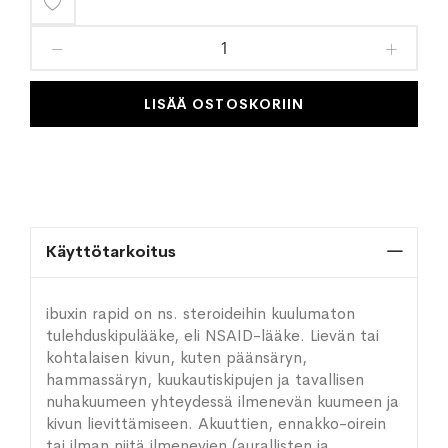
Lisää
toivelistaan
LISÄÄ OSTOSKORIIN
Käyttötarkoitus
ibuxin rapid on ns. steroideihin kuulumaton
tulehduskipulääke, eli NSAID-lääke. Lievän tai
kohtalaisen kivun, kuten päänsäryn,
hammassäryn, kuukautiskipujen ja tavallisen
nuhakuumeen yhteydessä ilmenevän kuumeen ja
kivun lievittämiseen. Akuuttien, ennakko-oirein
tai ilman niitä ilmenevien (aurallisten ja