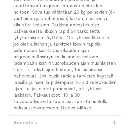
aurattomien) migreenikohtausten oireiden
hoitoon. Soveltuu vähintään 20 kg painavien (6-
vuotiaiden ja vanhempien) lasten, nuorten ja
aikuisten hoitoon. Tarkista annosteluohje
pakkauksesta. ibuxin rapid on tarkoitettu
lyhytaikaiseen käyttöön. Ota yhteys lääkäriin,
jos olet aikuinen ja tarvitset ibuxin rapidia
pidempään kuin 3 vuorokauden ajan
migreenipäänsäryn tai kuumeen hoitoon,
pidempään kuin 4 vuorokauden ajan muunlaisten
kipu- ja särkytilojen hoitoon, tai jos oireesi
pahenevat. Jos ibuxin rapidia tarvitsee käyttää
lapsilla ja nuorilla pidempään kuin 3 vuorokauden
ajan, tai jos oireet pahenevat, ota yhteys
lääkäriin. Pakkauskoot: 10 ja 30
kalvopäällysteistä tablettia. Tutustu huolella
pakkausselosteeseen. Itsehoitolääke.
Annostelu