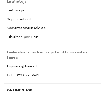
Lisätietoja
Tietosuoja
Sopimusehdot
Saavutettavuusseloste
Tilauksen peruutus
Lääkealan turvallisuus- ja kehittämiskeskus
Fimea
kirjaamo@fimea.fi
Puh.
029 522 3341
ONLINE SHOP