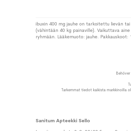
ibuxin 400 mg jauhe on tarkoitettu lievän tai 
(vähintään 40 kg painaville). Vaikuttava ain
ryhmään. Lääkemuoto: jauhe. Pakkauskoot: 10
Behöver 
T
Tarkemmat tiedot kaikista markkinoilla ol
Sanitum Apteekki Sello