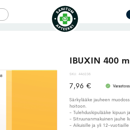
IBUXIN 400 mg
SKU
446238
7,96 €
Varastoss
Särkylääke jauheen muodossa
hoitoon.
- Tulehduskipulääke kipuun 
- Sitruunanmakuinen jauhe l
- Aikuisille ja yli 12-vuotiaille