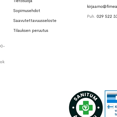
Tietosuoja
kirjaamo@fimea.
Sopimusehdot
Puh.
029 522 3
Saavutettavuusseloste
Tilauksen peruutus
00-
ook