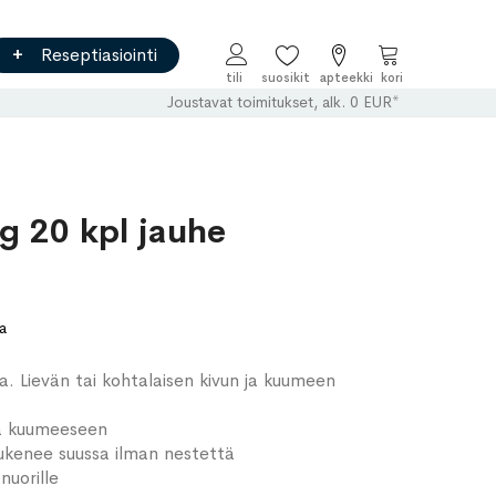
Reseptiasiointi
Ostoskori
Joustavat toimitukset, alk. 0 EUR*
 20 kpl jauhe
a
. Lievän tai kohtalaisen kivun ja kuumeen
ja kuumeeseen
iukenee suussa ilman nestettä
 nuorille