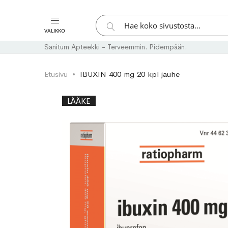
Hae
VALIKKO
Hae
Sanitum Apteekki - Terveemmin. Pidempään.
Etusivu
IBUXIN 400 mg 20 kpl jauhe
Skip
Skip
LÄÄKE
to
to
the
the
end
beginning
of
of
the
the
images
images
gallery
gallery