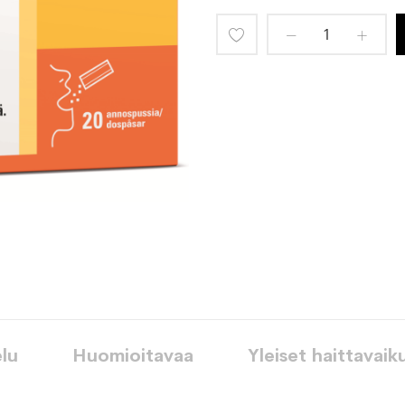
Lisää
toivelistaan
lu
Huomioitavaa
Yleiset haittavaik