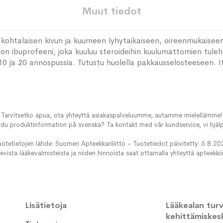
Muut tiedot
kohtalaisen kivun ja kuumeen lyhytaikaiseen, oireenmukaiseen ho
e on ibuprofeeni, joka kuuluu steroideihin kuulumattomien tul
 ja 20 annospussia. Tutustu huolella pakkausselosteeseen. I
Tarvitsetko apua, ota yhteyttä asiakaspalveluumme, autamme mielellämme!
du produktinformation på svenska? Ta kontakt med vår kundservice, vi hjälp
uotetietojen lähde: Suomen Apteekkariliitto - Tuotetiedot päivitetty: 6.8.20
evista lääkevalmisteista ja niiden hinnoista saat ottamalla yhteyttä apteekki
Lisätietoja
Lääkealan turva
kehittämiskes