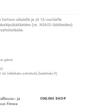
itoon aikuisille ja yli 12-vuotiaille
ehduskipulääkkeiden (ns. NSAID-lääkkeiden)
tsehoitolääke.
er gärna!
26
in tai Lääkehaku-palvelusta (laakehaku.fi)
llisuus- ja
ONLINE SHOP
kus Fimea