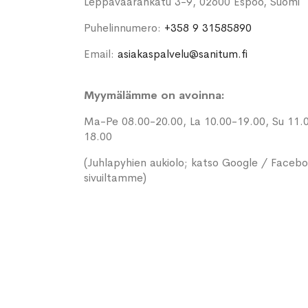
Leppävaarankatu 3-9, 02600 Espoo, Suomi
Puhelinnumero:
+358 9 31585890
Email:
asiakaspalvelu@sanitum.fi
Myymälämme on avoinna:
Ma-Pe 08.00-20.00, La 10.00-19.00, Su 11.
18.00
(Juhlapyhien aukiolo; katso Google / Faceb
sivuiltamme)