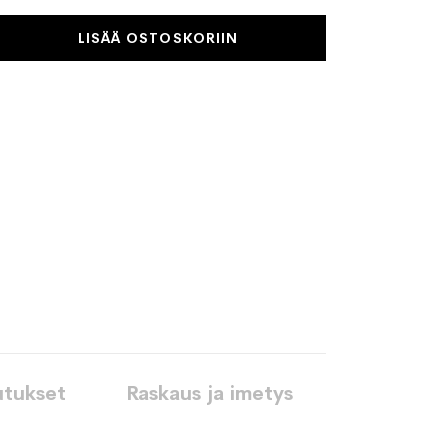
LISÄÄ OSTOSKORIIN
utukset
Raskaus ja imetys