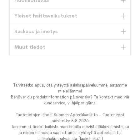
Huomioitavaa
Yleiset haittavaikutukset
Raskaus ja imetys
Muut tiedot
Tarvitsetko apua, ota yhteyttä asiakaspalveluumme, autamme
mielellämme!
Behöver du produktinformation på svenska? Ta kontakt med vår
kundservice, vi hjälper gärna!
Tuotetietojen lähde: Suomen Apteekkariliitto - Tuotetiedot
päivitetty: 5.8.2026
Tarkemmat tiedot kaikista markkinoilla olevista lääkevalmisteista
ja niiden hinnoista saat ottamalla yhteyttä apteekkiin tai
Lääkehaku-palvelusta (laakehaku.fi)