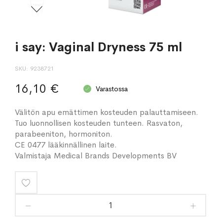
i say: Vaginal Dryness 75 ml
SKU
9238721
16,10 €
Varastossa
Välitön apu emättimen kosteuden palauttamiseen.
Tuo luonnollisen kosteuden tunteen. Rasvaton,
parabeeniton, hormoniton.
CE 0477 lääkinnällinen laite.
Valmistaja Medical Brands Developments BV
Lisää
toivelistaan