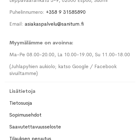
Leppävaarankatu 3-9, 02600 Espoo, Suomi
Puhelinnumero:
+358 9 31585890
Email:
asiakaspalvelu@sanitum.fi
Myymälämme on avoinna:
Ma-Pe 08.00-20.00, La 10.00-19.00, Su 11.00-18.00
(Juhlapyhien aukiolo; katso Google / Facebook
sivuiltamme)
Lisätietoja
Tietosuoja
Sopimusehdot
Saavutettavuusseloste
Tilauksen peruutus