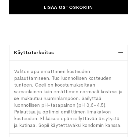
LISÄÄ OSTOSKORIIN
Käyttötarkoitus
Välitön apu emättimen kosteuden
palauttamiseen. Tuo luonnollisen kosteuden
tunteen. Geeli on koostumukseltaan
samanlainen kuin emättimen normaali kosteus ja
se mukautuu ruumiinlämpöön. Säilyttää
luonnollisen pH-tasapainon (pH 3,8–4,5).
Palauttaa ja optimoi emättimen limakalvon
kosteuden. Ehkäisee epämiellyttävää ärsytystä
ja kutinaa. Sopii käytettäväksi kondomin kanssa.