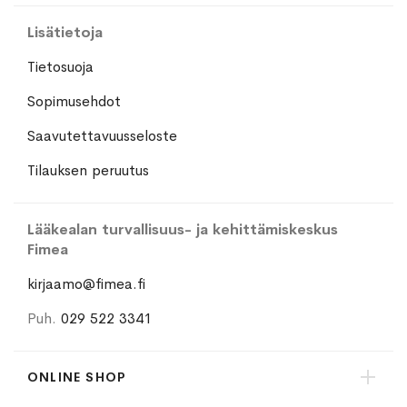
Lisätietoja
Tietosuoja
Sopimusehdot
Saavutettavuusseloste
Tilauksen peruutus
Lääkealan turvallisuus- ja kehittämiskeskus
Fimea
kirjaamo@fimea.fi
Puh.
029 522 3341
ONLINE SHOP