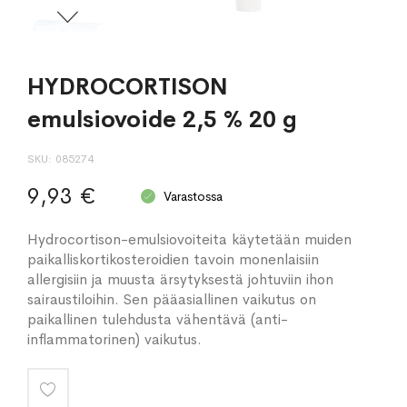
HYDROCORTISON
emulsiovoide 2,5 % 20 g
SKU
085274
9,93 €
Varastossa
Hydrocortison-emulsiovoiteita käytetään muiden
paikalliskortikosteroidien tavoin monenlaisiin
allergisiin ja muusta ärsytyksestä johtuviin ihon
sairaustiloihin. Sen pääasiallinen vaikutus on
paikallinen tulehdusta vähentävä (anti-
inflammatorinen) vaikutus.
Lisää