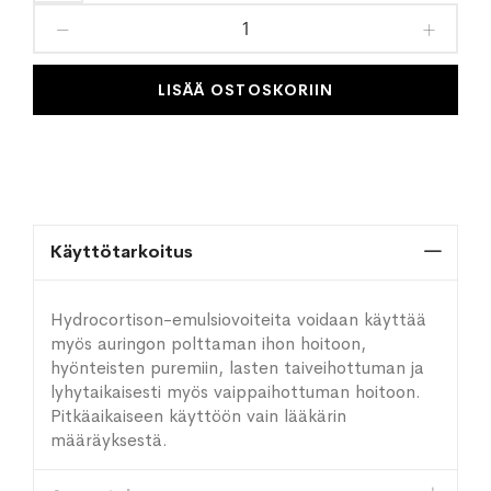
toivelistaan
LISÄÄ OSTOSKORIIN
Käyttötarkoitus
Hydrocortison-emulsiovoiteita voidaan käyttää
myös auringon polttaman ihon hoitoon,
hyönteisten puremiin, lasten taiveihottuman ja
lyhytaikaisesti myös vaippaihottuman hoitoon.
Pitkäaikaiseen käyttöön vain lääkärin
määräyksestä.