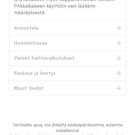
Pitkäaikaiseen käyttöön vain lääkärin
määräyksestä.
Annostelu
Huomioitavaa
Yleiset haittavaikutukset
Raskaus ja imetys
Muut tiedot
Tarvitsetko apua, ota yhteyttä asiakaspalveluumme, autamme
mielellämme!