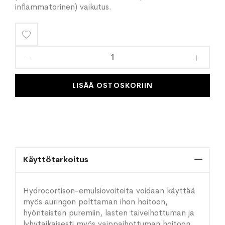
inflammatorinen) vaikutus.
Lisää
toivelistaan
LISÄÄ OSTOSKORIIN
Käyttötarkoitus
Hydrocortison-emulsiovoiteita voidaan käyttää
myös auringon polttaman ihon hoitoon,
hyönteisten puremiin, lasten taiveihottuman ja
lyhytaikaisesti myös vaippaihottuman hoitoon.