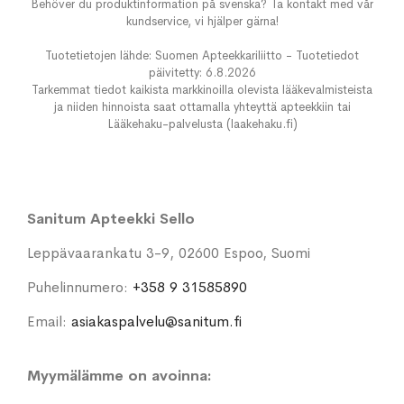
Behöver du produktinformation på svenska? Ta kontakt med vår
kundservice, vi hjälper gärna!
Tuotetietojen lähde: Suomen Apteekkariliitto - Tuotetiedot
päivitetty: 6.8.2026
Tarkemmat tiedot kaikista markkinoilla olevista lääkevalmisteista
ja niiden hinnoista saat ottamalla yhteyttä apteekkiin tai
Lääkehaku-palvelusta (laakehaku.fi)
Sanitum Apteekki Sello
Leppävaarankatu 3-9, 02600 Espoo, Suomi
Puhelinnumero:
+358 9 31585890
Email:
asiakaspalvelu@sanitum.fi
Myymälämme on avoinna: