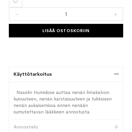
Lisää
toivelistaan
LISÄÄ OSTOSKORIIN
Käyttötarkoitus
Nasolin Humidose auttaa nenän limakalvon
kuivuuteen, nenän karstaisuuteen ja tukkoisen
nenän aukaisemissa ennen nenään
sumutettavan lääkkeen annostusta.
Annostelu