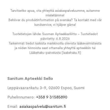
Tarvitsetko apua, ota yhteyttä asiakaspalveluumme, autamme
mielellämme!
Behöver du produktinformation på svenska? Ta kontakt med vår
kundservice, vi hjälper gärna!
Tuotetietojen lähde: Suomen Apteekkariliitto - Tuotetiedot
päivitetty: 6.8.2026
Tarkemmat tiedot kaikista markkinoilla olevista lääkevalmisteista
ja niiden hinnoista saat ottamalla yhteyttä apteekkiin tai
Lääkehaku-palvelusta (laakehaku.fi)
Sanitum Apteekki Sello
Leppävaarankatu 3-9, 02600 Espoo, Suomi
Puhelinnumero:
+358 9 31585890
Email:
asiakaspalvelu@sanitum.fi