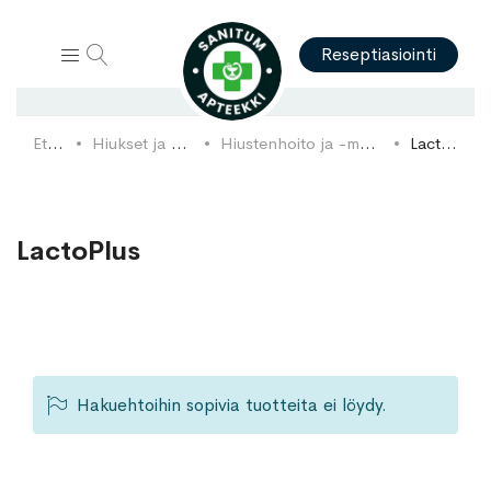
Hae
Reseptiasiointi
Etusivu
Hiukset ja päänahka
Hiustenhoito ja -muotoilutuotteet
LactoPlus
LactoPlus
Hakuehtoihin sopivia tuotteita ei löydy.