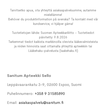
Tarvitsetko apua, ota yhteyttä asiakaspalveluumme, autamme
mielellämme!
Behöver du produktinformation på svenska? Ta kontakt med vår
kundservice, vi hjälper gärna!
Tuotetietojen lähde: Suomen Apteekkariliitto - Tuotetiedot
päivitetty: 9.8.2026
Tarkemmat tiedot kaikista markkinoilla olevista lääkevalmisteista
ja niiden hinnoista saat ottamalla yhteyttä apteekkiin tai
Lääkehaku-palvelusta (laakehaku.fi)
Sanitum Apteekki Sello
Leppävaarankatu 3-9, 02600 Espoo, Suomi
Puhelinnumero:
+358 9 31585890
Email:
asiakaspalvelu@sanitum.fi