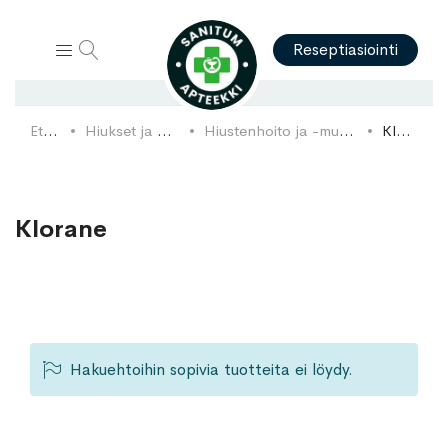
Hae
Reseptiasiointi
Etusivu
Hiukset ja päänahka
Hiustenhoito ja -muotoilutuotteet
Klorane
Klorane
Hakuehtoihin sopivia tuotteita ei löydy.