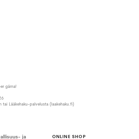
er gärna!
26
in tai Lääkehaku-palvelusta (laakehaku.fi)
llisuus- ja
ONLINE SHOP