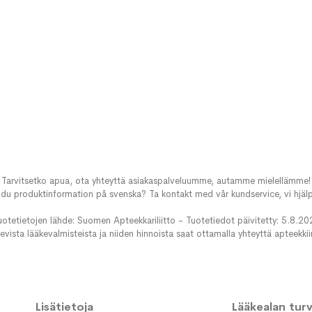
Tarvitsetko apua, ota yhteyttä asiakaspalveluumme, autamme mielellämme!
du produktinformation på svenska? Ta kontakt med vår kundservice, vi hjälp
uotetietojen lähde: Suomen Apteekkariliitto - Tuotetiedot päivitetty: 5.8.20
evista lääkevalmisteista ja niiden hinnoista saat ottamalla yhteyttä apteekki
Lisätietoja
Lääkealan turva