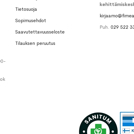
kehittämiskes
Tietosuoja
kirjaamo@fimea.
Sopimusehdot
Puh.
029 522 3
Saavutettavuusseloste
Tilauksen peruutus
00-
ook