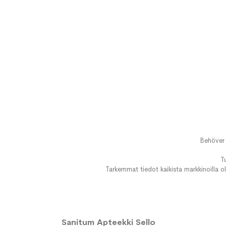
Behöver 
T
Tarkemmat tiedot kaikista markkinoilla ol
Sanitum Apteekki Sello