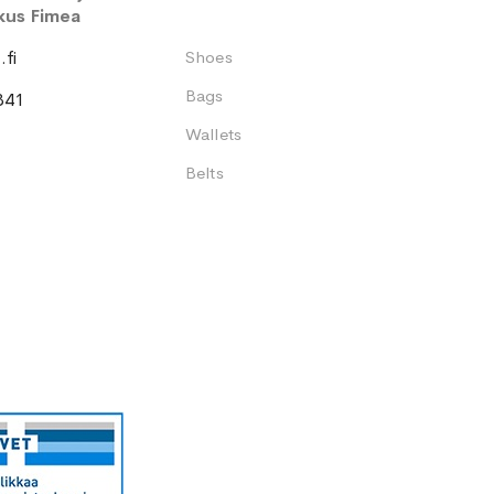
kus Fimea
fi
Shoes
Bags
341
Wallets
Belts