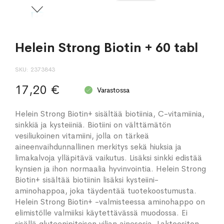
Helein Strong Biotin + 60 tabl
SKU
2373843
17,20 €
Varastossa
Helein Strong Biotin+ sisältää biotiinia, C-vitamiinia,
sinkkiä ja kysteiiniä. Biotiini on välttämätön
vesiliukoinen vitamiini, jolla on tärkeä
aineenvaihdunnallinen merkitys sekä hiuksia ja
limakalvoja ylläpitävä vaikutus. Lisäksi sinkki edistää
kynsien ja ihon normaalia hyvinvointia. Helein Strong
Biotin+ sisältää biotiinin lisäksi kysteiini-
aminohappoa, joka täydentää tuotekoostumusta.
Helein Strong Biotin+ -valmisteessa aminohappo on
elimistölle valmiiksi käytettävässä muodossa. Ei
sisällä gluteenipitoisen viljan ainesosia. Laktoositon,