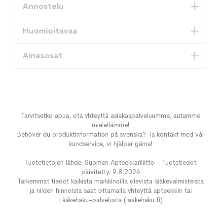
Annostelu
Huomioitavaa
Ainesosat
Tarvitsetko apua, ota yhteyttä asiakaspalveluumme, autamme
mielellämme!
Behöver du produktinformation på svenska? Ta kontakt med vår
kundservice, vi hjälper gärna!
Tuotetietojen lähde: Suomen Apteekkariliitto - Tuotetiedot
päivitetty: 9.8.2026
Tarkemmat tiedot kaikista markkinoilla olevista lääkevalmisteista
ja niiden hinnoista saat ottamalla yhteyttä apteekkiin tai
Lääkehaku-palvelusta (laakehaku.fi)