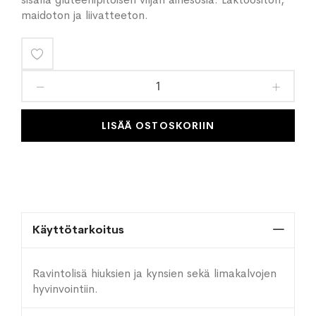
maidoton ja liivatteeton.
Lisää
toivelistaan
LISÄÄ OSTOSKORIIN
Käyttötarkoitus
Ravintolisä hiuksien ja kynsien sekä limakalvojen
hyvinvointiin.