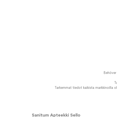
Behöver 
T
Tarkemmat tiedot kaikista markkinoilla ol
Sanitum Apteekki Sello