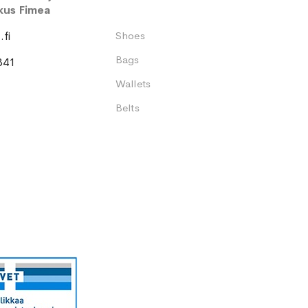
kus Fimea
fi
Shoes
Bags
341
Wallets
Belts