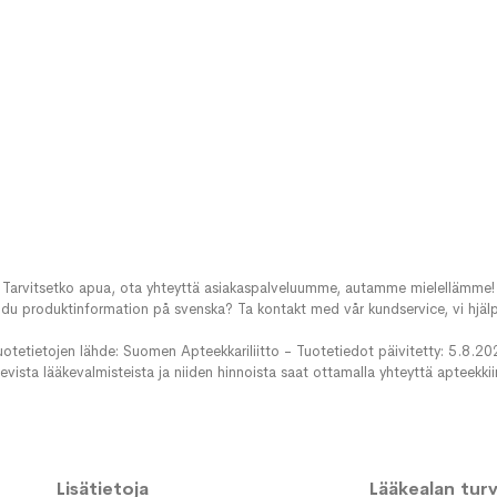
Tarvitsetko apua, ota yhteyttä asiakaspalveluumme, autamme mielellämme!
du produktinformation på svenska? Ta kontakt med vår kundservice, vi hjälp
uotetietojen lähde: Suomen Apteekkariliitto - Tuotetiedot päivitetty: 5.8.20
evista lääkevalmisteista ja niiden hinnoista saat ottamalla yhteyttä apteekki
Lisätietoja
Lääkealan turva