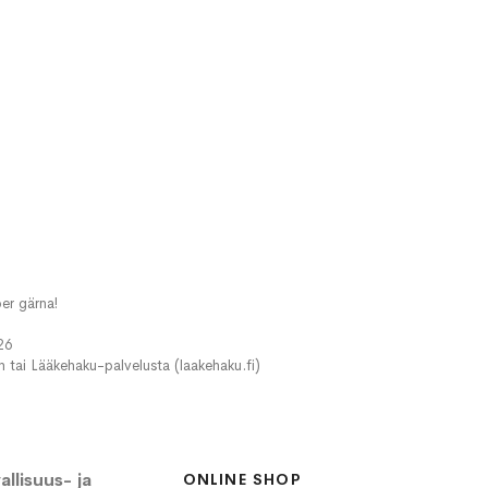
er gärna!
26
in tai Lääkehaku-palvelusta (laakehaku.fi)
llisuus- ja
ONLINE SHOP