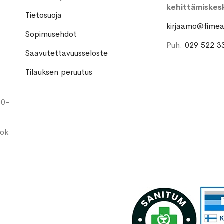
kehittämiskes
Tietosuoja
kirjaamo@fimea.
Sopimusehdot
Puh.
029 522 3
Saavutettavuusseloste
Tilauksen peruutus
00-
ook