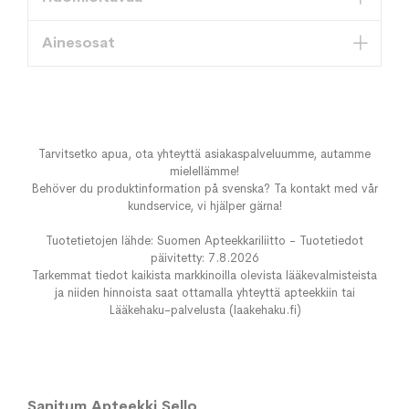
Ainesosat
Tarvitsetko apua, ota yhteyttä asiakaspalveluumme, autamme
mielellämme!
Behöver du produktinformation på svenska? Ta kontakt med vår
kundservice, vi hjälper gärna!
Tuotetietojen lähde: Suomen Apteekkariliitto - Tuotetiedot
päivitetty: 7.8.2026
Tarkemmat tiedot kaikista markkinoilla olevista lääkevalmisteista
ja niiden hinnoista saat ottamalla yhteyttä apteekkiin tai
Lääkehaku-palvelusta (laakehaku.fi)
Sanitum Apteekki Sello