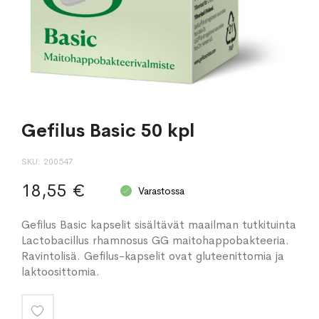
Gefilus Basic 50 kpl
SKU
200547
18,55 €
Varastossa
Gefi­lus Basic kapselit sisältävät maailman tutkituinta
Lactobacillus rhamnosus GG maitohappobakteeria.
Ravintolisä. Gefilus-kapselit ovat gluteenittomia ja
laktoosittomia.
Lisää