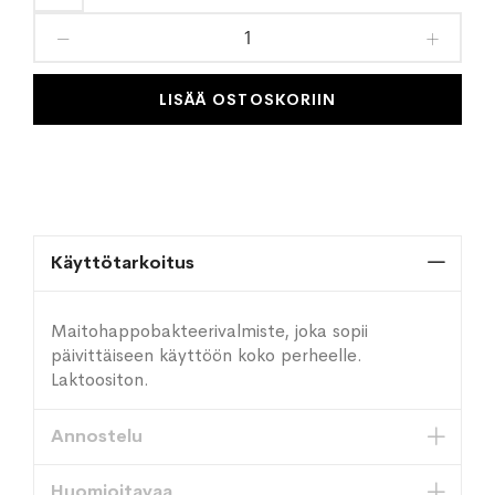
toivelistaan
LISÄÄ OSTOSKORIIN
Käyttötarkoitus
Maitohappobakteerivalmiste, joka sopii
päivittäiseen käyttöön koko perheelle.
Laktoositon.
Annostelu
Huomioitavaa