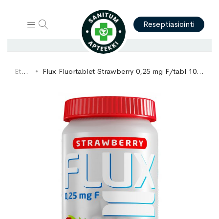
Hae
Reseptiasiointi
Etusivu
Flux Fluortablet Strawberry 0,25 mg F/tabl 100 sugtabletter / 36 g
Skip
Skip
to
to
the
the
end
beginning
of
of
the
the
images
images
gallery
gallery