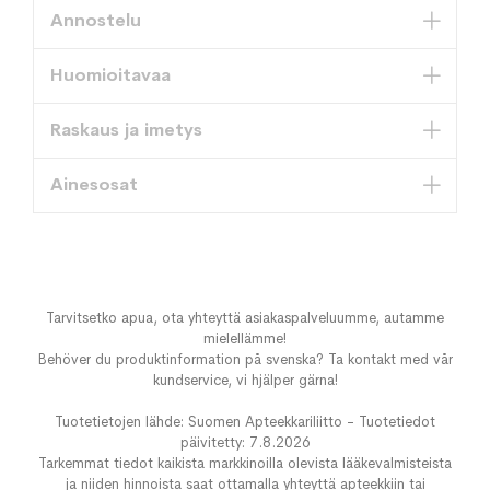
Annostelu
Huomioitavaa
Raskaus ja imetys
Ainesosat
Tarvitsetko apua, ota yhteyttä asiakaspalveluumme, autamme
mielellämme!
Behöver du produktinformation på svenska? Ta kontakt med vår
kundservice, vi hjälper gärna!
Tuotetietojen lähde: Suomen Apteekkariliitto - Tuotetiedot
päivitetty: 7.8.2026
Tarkemmat tiedot kaikista markkinoilla olevista lääkevalmisteista
ja niiden hinnoista saat ottamalla yhteyttä apteekkiin tai