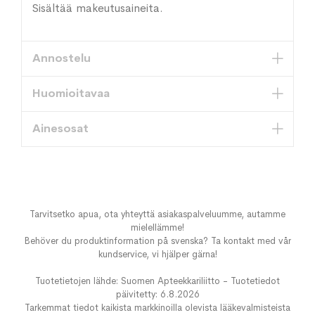
Sisältää makeutusaineita.
Annostelu
Huomioitavaa
Ainesosat
Tarvitsetko apua, ota yhteyttä asiakaspalveluumme, autamme
mielellämme!
Behöver du produktinformation på svenska? Ta kontakt med vår
kundservice, vi hjälper gärna!
Tuotetietojen lähde: Suomen Apteekkariliitto - Tuotetiedot
päivitetty: 6.8.2026
Tarkemmat tiedot kaikista markkinoilla olevista lääkevalmisteista