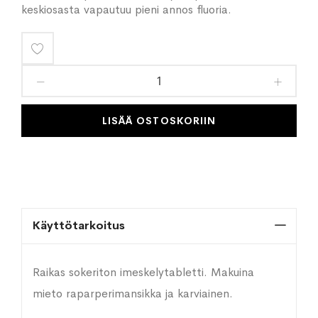
keskiosasta vapautuu pieni annos fluoria.
Lisää
toivelistaan
LISÄÄ OSTOSKORIIN
Käyttötarkoitus
Raikas sokeriton imeskelytabletti. Makuina
mieto raparperimansikka ja karviainen.