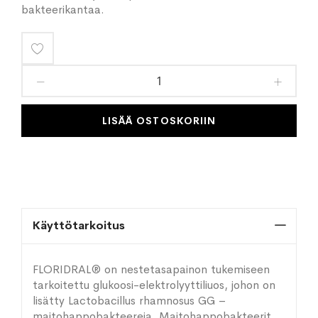
bakteerikantaa.
Lisää
toivelistaan
LISÄÄ OSTOSKORIIN
Käyttötarkoitus
FLORIDRAL® on nestetasapainon tukemiseen
tarkoitettu glukoosi-elektrolyyttiliuos, johon on
lisätty Lactobacillus rhamnosus GG –
maitohappobakteereja. Maitohappobakteerit