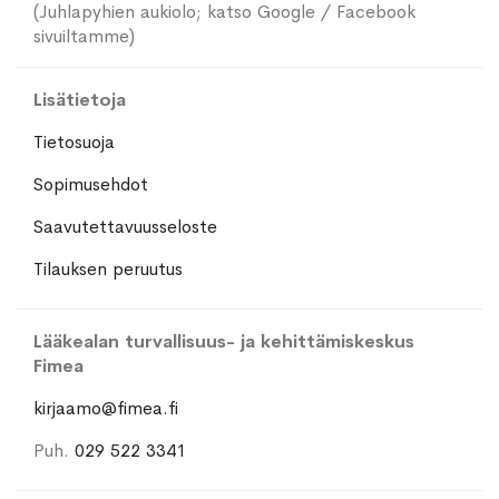
(Juhlapyhien aukiolo; katso Google / Facebook
sivuiltamme)
Lisätietoja
Tietosuoja
Sopimusehdot
Saavutettavuusseloste
Tilauksen peruutus
Lääkealan turvallisuus- ja kehittämiskeskus
Fimea
kirjaamo@fimea.fi
Puh.
029 522 3341