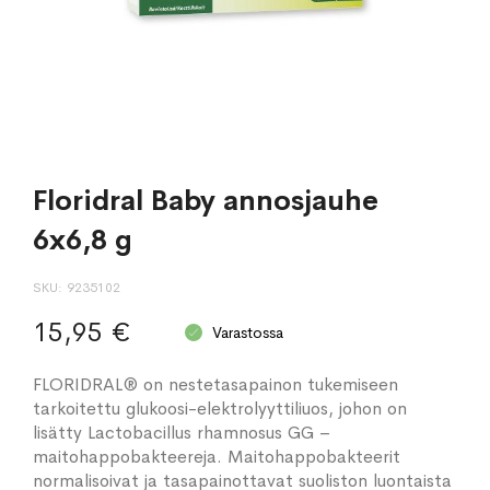
Floridral Baby annosjauhe
6x6,8 g
SKU
9235102
15,95 €
Varastossa
FLORIDRAL® on nestetasapainon tukemiseen
tarkoitettu glukoosi-elektrolyyttiliuos, johon on
lisätty Lactobacillus rhamnosus GG –
maitohappobakteereja. Maitohappobakteerit
normalisoivat ja tasapainottavat suoliston luontaista