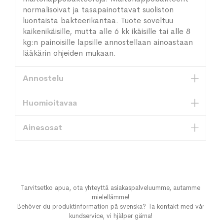
normalisoivat ja tasapainottavat suoliston
luontaista bakteerikantaa. Tuote soveltuu
kaikenikäisille, mutta alle 6 kk ikäisille tai alle 8
kg:n painoisille lapsille annostellaan ainoastaan
lääkärin ohjeiden mukaan.
Annostelu
Huomioitavaa
Ainesosat
Tarvitsetko apua, ota yhteyttä asiakaspalveluumme, autamme
mielellämme!
Behöver du produktinformation på svenska? Ta kontakt med vår
kundservice, vi hjälper gärna!