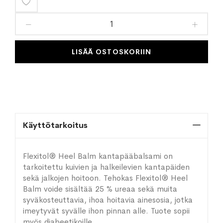
Lisää
toivelistaan
LISÄÄ OSTOSKORIIN
Käyttötarkoitus
Flexitol® Heel Balm kantapääbalsami on
tarkoitettu kuivien ja halkeilevien kantapäiden
sekä jalkojen hoitoon. Tehokas Flexitol® Heel
Balm voide sisältää 25 % ureaa sekä muita
syväkosteuttavia, ihoa hoitavia ainesosia, jotka
imeytyvät syvälle ihon pinnan alle. Tuote sopii
myös diabeetikoille.