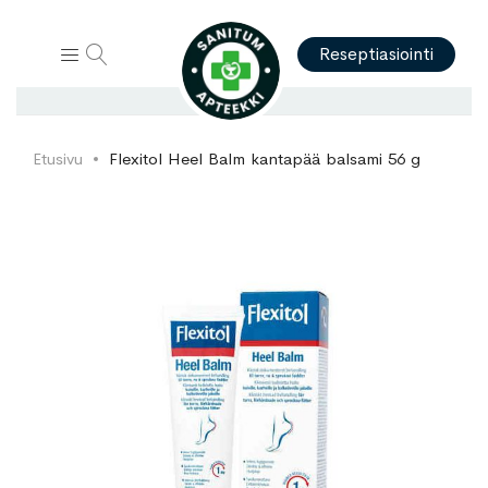
Hae
Reseptiasiointi
Etusivu
Flexitol Heel Balm kantapää balsami 56 g
Skip
Skip
to
to
the
the
end
beginning
of
of
the
the
images
images
gallery
gallery